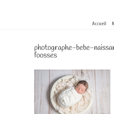
Accueil
photographe-bebe-naiss
foosses