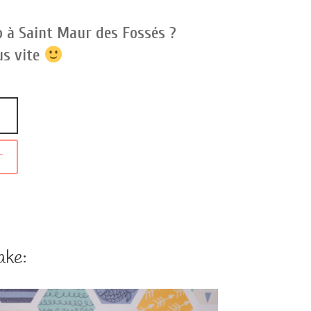
 à Saint Maur des Fossés ?
us vite
r
ake: