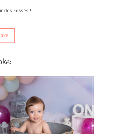
ur des Fossés !
cake
ake: