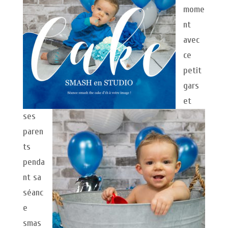
mome
nt
avec
ce
petit
gars
et
ses
paren
ts
penda
nt sa
séanc
e
smas